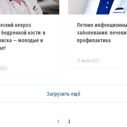
еский некроз
Летние инфекционн
 бедренной кости: в
заболевания: лечени
риска — молодые и
профилактика
ые!
21 июля 2023
 2023
Загрузить ещё
1
2