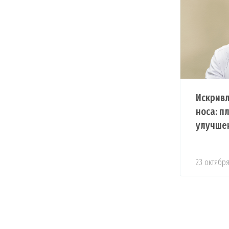
Искрив
носа: п
улучшен
23 октября