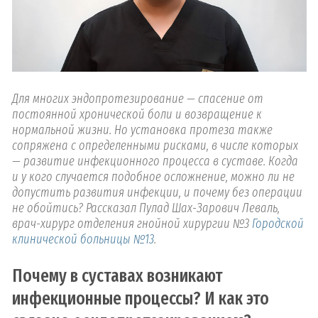
Для многих эндопротезирование — спасение от
постоянной хронической боли и возвращение к
нормальной жизни. Но установка протеза также
сопряжена с определенными рисками, в числе которых
— развитие инфекционного процесса в суставе. Когда
и у кого случается подобное осложнение, можно ли не
допустить развития инфекции, и почему без операции
не обойтись? Рассказал Пулад Шах-Зарович Леваль,
врач-хирург отделения гнойной хирургии №3
Городской
клинической больницы №13
.
Почему в суставах возникают
инфекционные процессы? И как это