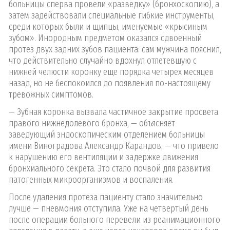
больницы сперва провели «разведку» (бронхоскопию), а
затем задействовали специальные гибкие инструменты,
среди которых были и щипцы, именуемые «крысиным
зубом». Инородным предметом оказался сдвоенный
протез двух задних зубов пациента: сам мужчина пояснил,
что действительно случайно вдохнул отлетевшую с
нижней челюсти коронку еще порядка четырех месяцев
назад, но не беспокоился до появления по-настоящему
тревожных симптомов.
— Зубная коронка вызвала частичное закрытие просвета
правого нижнедолевого бронха, — объясняет
заведующий эндоскопическим отделением больницы
имени Виноградова Александр Карандов, — что привело
к нарушению его вентиляции и задержке движения
бронхиального секрета. Это стало почвой для развития
патогенных микроорганизмов и воспаления.
После удаления протеза пациенту стало значительно
лучше — пневмония отступила. Уже на четвертый день
после операции больного перевели из реанимационного