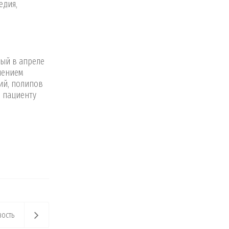
едия,
ый в апреле
нением
ий, полипов
и пациенту
ость