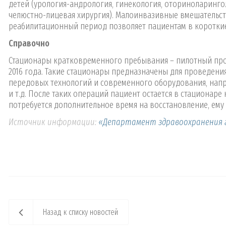
детей (урология-андрология, гинекология, оториноларингол
челюстно-лицевая хирургия). Малоинвазивные вмешательс
реабилитационный период позволяет пациентам в короткие
Справочно
Стационары кратковременного пребывания – пилотный про
2016 года. Такие стационары предназначены для проведен
передовых технологий и современного оборудования, напр
и т.д. После таких операций пациент остается в стационаре
потребуется дополнительное время на восстановление, ему
Источник информации:
«Департамент здравоохранения 
Назад к списку новостей