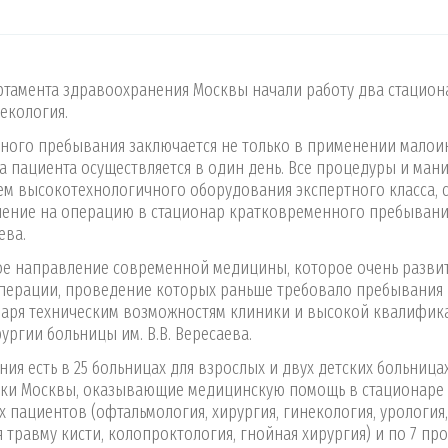
артамента здравоохранения Москвы начали работу два стацион
екология.
нного пребывания заключается не только в применении мало
 пациента осуществляется в один день. Все процедуры и ман
ем высокотехнологичного оборудования экспертного класса, 
ление на операцию в стационар кратковременного пребыван
ева.
ое направление современной медицины, которое очень разви
 операции, проведение которых раньше требовало пребывания 
одаря техническим возможностям клиники и высокой квалифик
ургии больницы им. В.В. Вересаева.
я есть в 25 больницах для взрослых и двух детских больница
ики Москвы, оказывающие медицинскую помощь в стационаре
пациентов (офтальмология, хирургия, гинекология, урология,
травму кисти, колопроктология, гнойная хирургия) и по 7 пр