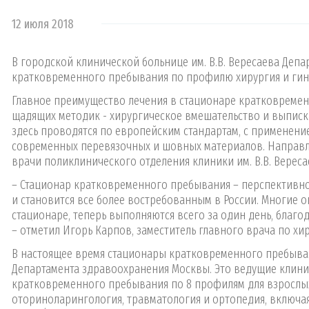
12 июля 2018
В городской клинической больнице им. В.В. Вересаева Деп
кратковременного пребывания по профилю хирургия и гин
Главное преимущество лечения в стационаре кратковреме
щадящих методик - хирургическое вмешательство и выписка
здесь проводятся по европейским стандартам, с применени
современных перевязочных и шовных материалов. Направ
врачи поликлинического отделения клиники им. В.В. Вереса
– Стационар кратковременного пребывания – перспективн
и становится все более востребованным в России. Многие
стационаре, теперь выполняются всего за один день, благ
– отметил Игорь Карпов, заместитель главного врача по хир
В настоящее время стационары кратковременного пребывани
Департамента здравоохранения Москвы. Это ведущие клин
кратковременного пребывания по 8 профилям для взрослых 
оториноларингология, травматология и ортопедия, включая 