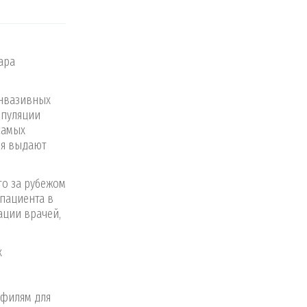
ара
инвазивных
ипуляции
самых
ия выдают
то за рубежом
пациента в
ации врачей,
х
офилям для