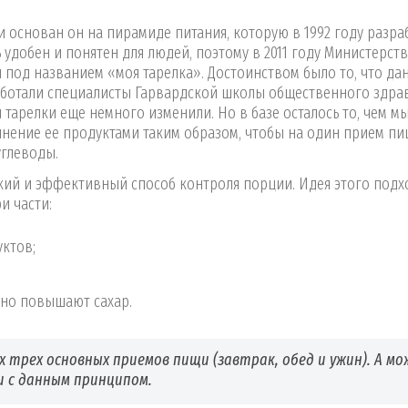
и основан он на пирамиде питания, которую в 1992 году разра
удобен и понятен для людей, поэтому в 2011 году Министерст
 под названием «моя тарелка». Достоинством было то, что д
работали специалисты Гарвардской школы общественного здр
 тарелки еще немного изменили. Но в базе осталось то, чем мы
олнение ее продуктами таким образом, чтобы на один прием п
углеводы.
егкий и эффективный способ контроля порции. Идея этого подх
и части:
ктов;
но повышают сахар.
х трех основных приемов пищи (завтрак, обед и ужин). А м
и с данным принципом.