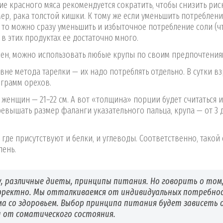
ие красного мяса рекомендуется сократить, чтобы снизить рис
р, рака толстой кишки. К тому же если уменьшить потреблен
), то можно сразу уменьшить и избыточное потребление соли (ч
в этих продуктах ее достаточно много.
чен, можно использовать любые крупы по своим предпочтениям
вне метода тарелки — их надо потреблять отдельно. В сутки в
 грамм орехов.
 женщин — 21–22 см. А вот «толщина» порции будет считаться и
евышать размер фаланги указательного пальца, крупа — от 3 
где присутствуют и белки, и углеводы. Соответственно, такой
лень.
у, различные диеты, принципы питания. Но говорить о том
корректно. Мы отталкиваемся от индивидуальных потребно
ма со здоровьем. Выбор принципа питания будет зависеть 
и от соматического состояния.