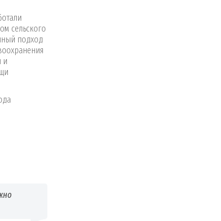
ботали
вом сельского
анный подход
авоохранения
 и
ищи
ода
ожно