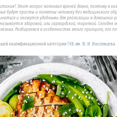
тания? Этот вопрос волновал врачей давно, поэтому в ка
е будут просты и понятны человеку без медицинского обр
инаться и окажутся удобными для реализации в домашних ус
азывается здоровой, или гарвардской, тарелкой. Сегодня э
лезных. Разбираемся в особенностях этого принципа, его пл
ысшей квалификационной категории
ГКБ им. Ф. И. Иноземцева
.