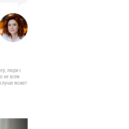
ер, люди с
о не всем
 случае может