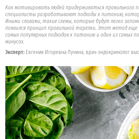
Как мотивировать людей придерживаться правильного пи
специалисты разрабатывают подходы к питанию, которы
Иными словами, такие схемы, которые будут легко запом
появился принцип правильной тарелки. Этот метод еще н
самых популярных подходов к питанию и один из самых по
минусах.
Эксперт:
Евгения Игоревна Лучина, врач-эндокринолог в