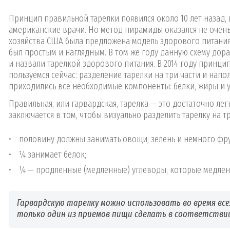
Принцип правильной тарелки появился около 10 лет назад, 
американские врачи. Но метод пирамиды оказался не очень 
хозяйства США была предложена модель здорового питания
был простым и наглядным. В том же году данную схему до
и назвали тарелкой здорового питания. В 2014 году принцип
пользуемся сейчас: разделение тарелки на три части и нап
приходились все необходимые компоненты: белки, жиры и 
Правильная, или гарвардская, тарелка — это достаточно л
заключается в том, чтобы визуально разделить тарелку на тр
половину должны занимать овощи, зелень и немного фру
¼ занимает белок;
¼ — продленные (медленные) углеводы, которые медлен
Гарвардскую тарелку можно использовать во время все
только один из приемов пищи сделать в соответстви