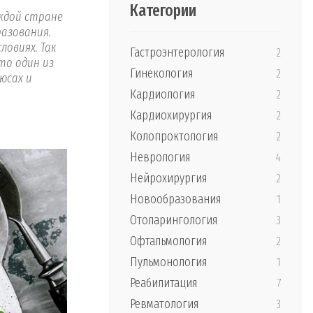
Категории
ждой стране
азования.
ловиях. Так
Гастроэнтерология
2
то один из
Гинекология
2
юсах и
Кардиология
2
Кардиохирургия
2
Колопроктология
2
Неврология
4
Нейрохирургия
2
Новообразования
1
Отоларингология
3
Офтальмология
2
Пульмонология
1
Реабилитация
7
Ревматология
3