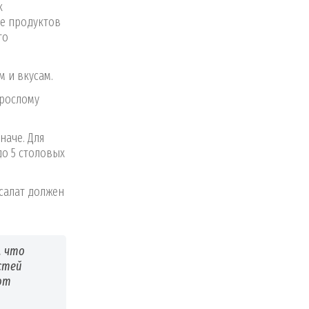
к
ие продуктов
то
 и вкусам.
зрослому
наче. Для
до 5 столовых
 салат должен
, что
стей
от