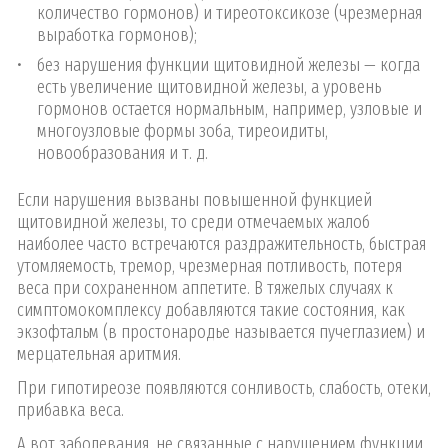
количество гормонов) и тиреотоксикозе (чрезмерная
выработка гормонов);
без нарушения функции щитовидной железы — когда
есть увеличение щитовидной железы, а уровень
гормонов остается нормальным, например, узловые и
многоузловые формы зоба, тиреоидиты,
новообразования и т. д.
Если нарушения вызваны повышенной функцией
щитовидной железы, то среди отмечаемых жалоб
наиболее часто встречаются раздражительность, быстрая
утомляемость, тремор, чрезмерная потливость, потеря
веса при сохраненном аппетите. В тяжелых случаях к
симптомокомплексу добавляются такие состояния, как
экзофтальм (в простонародье называется пучеглазием) и
мерцательная аритмия.
При гипотиреозе появляются сонливость, слабость, отеки,
прибавка веса.
А вот заболевания, не связанные с нарушением функции