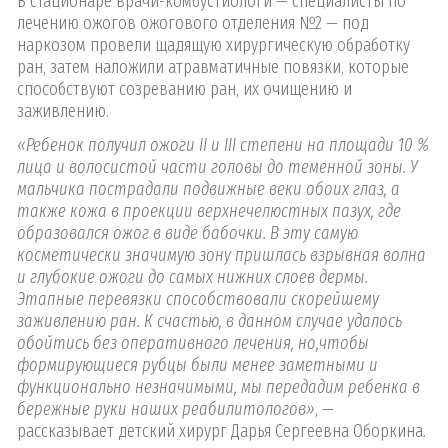
В стационаре врачи-комбустиологи — специалисты по
лечению ожогов ожогового отделения №2 — под
наркозом провели щадящую хирургическую обработку
ран, затем наложили атравматичные повязки, которые
способствуют созреванию ран, их очищению и
заживлению.
«Ребенок получил ожоги II и III степени на площади 10 %
лица и волосистой части головы до теменной зоны. У
мальчика пострадали подвижные веки обоих глаз, а
также кожа в проекции верхнечелюстных пазух, где
образовался ожог в виде бабочки. В эту самую
косметически значимую зону пришлась взрывная волна
и глубокие ожоги до самых нижних слоев дермы.
Этапные перевязки способствовали скорейшему
заживлению ран. К счастью, в данном случае удалось
обойтись без оперативного лечения, но,чтобы
формирующиеся рубцы были менее заметными и
функционально незначимыми, мы передадим ребенка в
бережные руки наших реабилитологов»
, —
рассказывает детский хирург Дарья Сергеевна Оборкина.