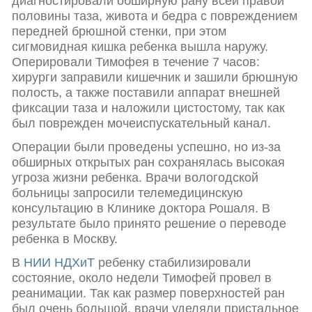
диагностировали обширную рану всей правой
половины таза, живота и бедра с повреждением
передней брюшной стенки, при этом
сигмовидная кишка ребенка вышла наружу.
Оперировали Тимофея в течение 7 часов:
хирурги заправили кишечник и зашили брюшную
полость, а также поставили аппарат внешней
фиксации таза и наложили цистостому, так как
был поврежден мочеиспускательный канал.
Операции были проведены успешно, но из-за
обширных открытых ран сохранялась высокая
угроза жизни ребенка. Врачи вологодской
больницы запросили телемедицинскую
консультацию в Клинике доктора Рошаля. В
результате было принято решение о переводе
ребенка в Москву.
В
НИИ НДХиТ
ребенку стабилизировали
состояние, около недели Тимофей провел в
реанимации. Так как размер поверхностей ран
был очень большой, врачи уделяли пристальное