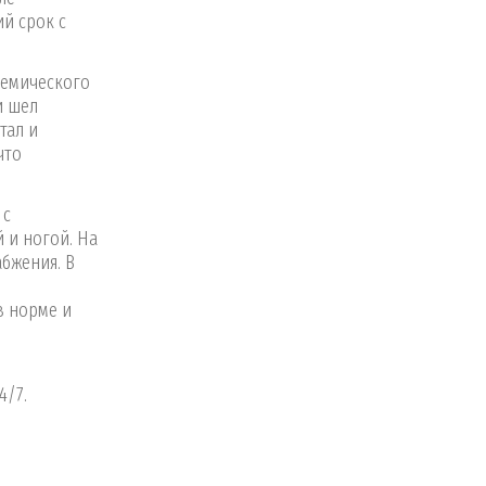
й срок с
шемического
и шел
тал и
что
 с
 и ногой. На
бжения. В
в норме и
4/7.