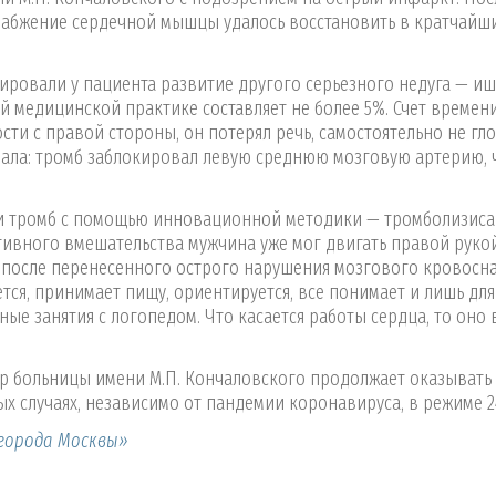
абжение сердечной мышцы удалось восстановить в кратчайши
ровали у пациента развитие другого серьезного недуга — и
й медицинской практике составляет не более 5%. Счет времен
ти с правой стороны, он потерял речь, самостоятельно не гло
зала: тромб заблокировал левую среднюю мозговую артерию, 
ли тромб с помощью инновационной методики — тромболизиса
ивного вмешательства мужчина уже мог двигать правой рукой
 после перенесенного острого нарушения мозгового кровосна
ся, принимает пищу, ориентируется, все понимает и лишь для
ые занятия с логопедом. Что касается работы сердца, то оно 
тр больницы имени М.П. Кончаловского продолжает оказывать
случаях, независимо от пандемии коронавируса, в режиме 2
города Москвы»