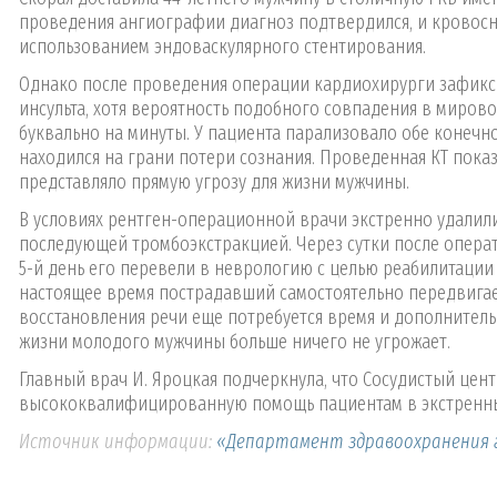
проведения ангиографии диагноз подтвердился, и кровосн
использованием эндоваскулярного стентирования.
Однако после проведения операции кардиохирурги зафикси
инсульта, хотя вероятность подобного совпадения в мирово
буквально на минуты. У пациента парализовало обе конечнос
находился на грани потери сознания. Проведенная КТ пока
представляло прямую угрозу для жизни мужчины.
В условиях рентген-операционной врачи экстренно удали
последующей тромбоэкстракцией. Через сутки после операт
5-й день его перевели в неврологию с целью реабилитации
настоящее время пострадавший самостоятельно передвигает
восстановления речи еще потребуется время и дополнительн
жизни молодого мужчины больше ничего не угрожает.
Главный врач И. Яроцкая подчеркнула, что Сосудистый цен
высококвалифицированную помощь пациентам в экстренных 
Источник информации:
«Департамент здравоохранения 