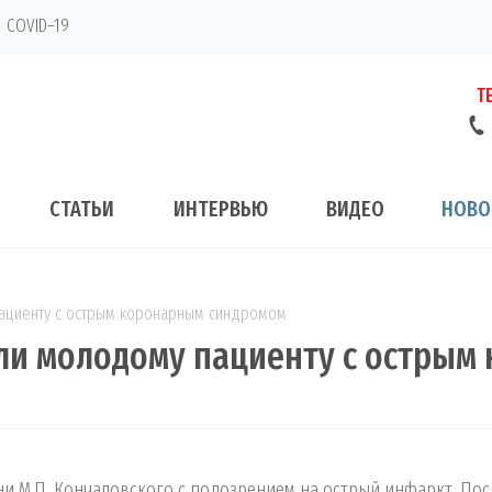
COVID–19
Т
СТАТЬИ
ИНТЕРВЬЮ
ВИДЕО
НОВО
пациенту с острым коронарным синдромом
гли молодому пациенту с остры
ни М.П. Кончаловского с подозрением на острый инфаркт. Пос