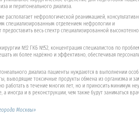
иза и перитонеального диализа.
же располагает нефрологической реанимацией, консультативн
ким специализированным отделением нефрологии и
 предоставить весь спектр специализированной высокотехн
хирургии №2 ГКБ №52, концентрация специалистов по пробле
ешать их более надёжно и эффективно, обеспечивая персона
итонеального диализа пациенты нуждаются в выполнении осо
ты, выводящие токсичные продукты обмена из организма и з
о работать в течение многих лет, но и приносить минимум не
, а иногда и в реконструкции, чем также будут заниматься вр
города Москвы»