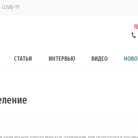
COVID–19
Т
СТАТЬИ
ИНТЕРВЬЮ
ВИДЕО
НОВО
еление
я уникальное хирургическое отделение для подготовки пацие