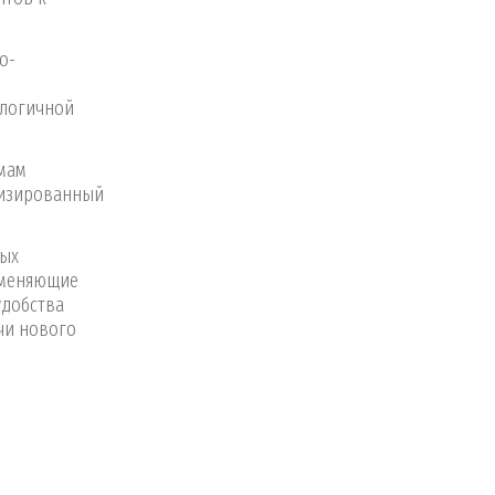
о-
ологичной
мам
лизированный
бых
аменяющие
удобства
ачи нового