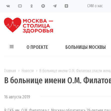
СМИ о нас
О ПРОЕКТЕ
БОЛЬНИЦЫ МОСКВЫ
Главная
Новости
В больнице имени О.М. Филатова спасли жен
В больнице имени О.М. Филато
16 августа 2019
В ГКБ им. О.М. Филатова г. Москвы обратилась 29-летняя па