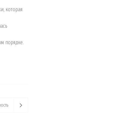
и, которая
лась
ом порядке.
ость