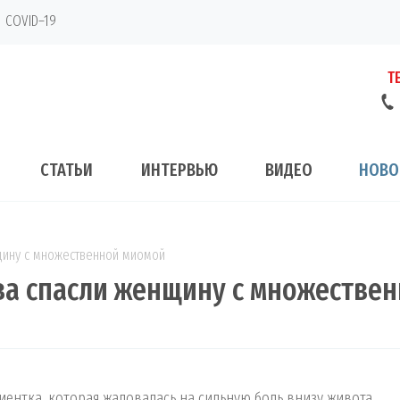
COVID–19
Т
СТАТЬИ
ИНТЕРВЬЮ
ВИДЕО
НОВО
щину с множественной миомой
ва спасли женщину с множестве
циентка, которая жаловалась на сильную боль внизу живота.