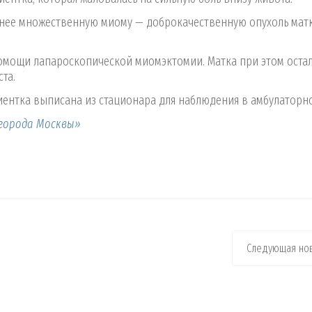
нее множественную миому — доброкачественную опухоль матк
омощи лапароскопической миомэктомии. Матка при этом оста
та.
ентка выписана из стационара для наблюдения в амбулаторн
города Москвы»
Следующая нов