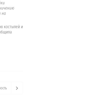
йки
аничению
а на
ью костылей и
ообщила
ость