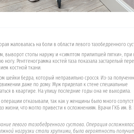
орая жаловалась на боли в области левого тазобедренного сус
см, выворот стопы наружу и «симптом прилипшей пятки», при
ю ногу. Рентгенограмма костей таза показала застарелый пер
ием костной ткани.
лом шейки бедра, который неправильно сросся. Из-за получен
вижении даже по дому. Муж приделал к стене специальные
аться в квартире. На улицу последние годы она не выходила.
 операции отказывали, так как у женщины было много сопутс
 жизни, что могло привести к осложнениям. Врачи ГКБ им. В. 
ние левого тазобедренного сустава. Операция осложнялас
лжной нагрузки стали хрупкими, была вероятность получи