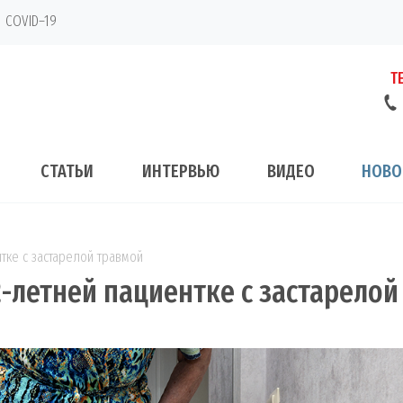
COVID–19
Т
СТАТЬИ
ИНТЕРВЬЮ
ВИДЕО
НОВО
тке с застарелой травмой
2-летней пациентке с застарелой