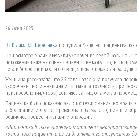
26 июня 2025
В
ГКБ им. В.В. Вересаева
поступила 72-летняя пациентка, кот
При осмотре врачи выявили укорочение левой ноги на 2,5 
положении лежа на спине пациенты не могут поднять пряму
левой бедренной кости со смещением отломков и разрушен
Женщина рассказала, что 2,5 года назад она получила пере
укорочения ноги женщина испытывала трудности при перед
приспособления, чтобы, цепляясь за них, она могла перемещ
Пациентке было показано эндопротезирование, но врачи в
заболеваний, и долгое время она вела малоподвижный образ
решились провести женщине операцию.
«Пациентке было выполнено тотальное эндопротезирова
кости ноги пациентки из-за длительного отсутствия до