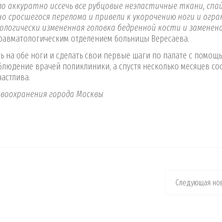
ло аккуратно иссечь все рубцовые неэластичные ткани, спа
но сросшегося перелома и привели к укорочению ноги и огр
ологически измененная головка бедренной кости и заменен
травматологическим отделением больницы Вересаева.
ь на обе ноги и сделать свои первые шаги по палате с помощ
блюдение врачей поликлиники, а спустя несколько месяцев с
частлива.
воохранения города Москвы
Следующая нов