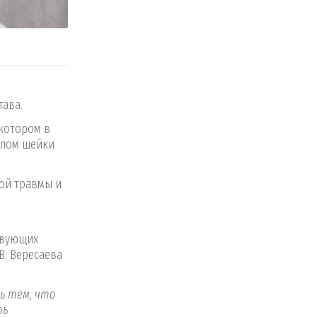
тава.
 котором в
елом шейки
ной травмы и
твующих
В. Вересаева
ь тем, что
ть