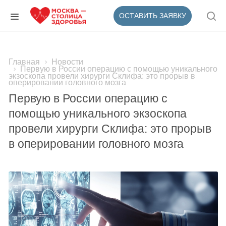
ОСТАВИТЬ ЗАЯВКУ
Главная
Новости
Первую в России операцию с помощью уникального
экзоскопа провели хирурги Склифа: это прорыв в
оперировании головного мозга
Первую в России операцию с
помощью уникального экзоскопа
провели хирурги Склифа: это прорыв
в оперировании головного мозга