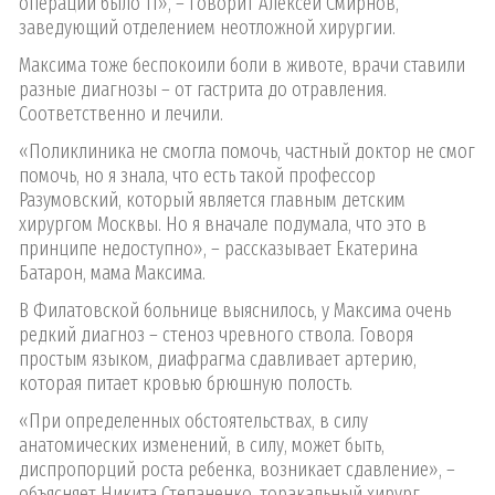
операции было 11», – говорит Алексей Смирнов,
заведующий отделением неотложной хирургии.
Максима тоже беспокоили боли в животе, врачи ставили
разные диагнозы – от гастрита до отравления.
Соответственно и лечили.
«Поликлиника не смогла помочь, частный доктор не смог
помочь, но я знала, что есть такой профессор
Разумовский, который является главным детским
хирургом Москвы. Но я вначале подумала, что это в
принципе недоступно», – рассказывает Екатерина
Батарон, мама Максима.
В Филатовской больнице выяснилось, у Максима очень
редкий диагноз – стеноз чревного ствола. Говоря
простым языком, диафрагма сдавливает артерию,
которая питает кровью брюшную полость.
«При определенных обстоятельствах, в силу
анатомических изменений, в силу, может быть,
диспропорций роста ребенка, возникает сдавление», –
объясняет Никита Степаненко, торакальный хирург.