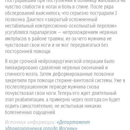
Пострадавший при поступлении в больницу жаловался на
чувство слабости в ногах и боль в спине. После ряда
обследований выяснилось, что серьезно пострадали 3
позвонка. Диагноз «закрытый осложненный
нестабильный компрессионно-оскольчатый перелом»
усугублялся парапарезом — непрохождением нервных
импульсов в районе травмы, из-за чего мужчина не
чувствовал свои ноги и не мог передвигаться без
посторонней помощи.
В ходе срочной нейрохирургической операции было
ликвидировано сдавление нервных окончаний и
спинного мозга. Затем деформированные позвонки
закрепили при помощи стержне-винтовой системы. Уже в
послеоперационном периоде мужчина снова
почувствовал свои ноги. Теперь его ждет длительный
этап реабилитации, а примерно через полгода он будет
ходить самостоятельно, не испытывая никаких
болезненных ощущений.
Источник информации:
«Департамент
здравоохранения города Москвы»