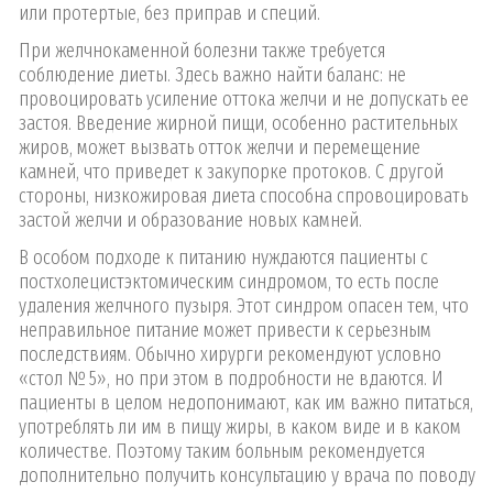
или протертые, без приправ и специй.
При желчнокаменной болезни также требуется
соблюдение диеты. Здесь важно найти баланс: не
провоцировать усиление оттока желчи и не допускать ее
застоя. Введение жирной пищи, особенно растительных
жиров, может вызвать отток желчи и перемещение
камней, что приведет к закупорке протоков. С другой
стороны, низкожировая диета способна спровоцировать
застой желчи и образование новых камней.
В особом подходе к питанию нуждаются пациенты с
постхолецистэктомическим синдромом, то есть после
удаления желчного пузыря. Этот синдром опасен тем, что
неправильное питание может привести к серьезным
последствиям. Обычно хирурги рекомендуют условно
«стол № 5», но при этом в подробности не вдаются. И
пациенты в целом недопонимают, как им важно питаться,
употреблять ли им в пищу жиры, в каком виде и в каком
количестве. Поэтому таким больным рекомендуется
дополнительно получить консультацию у врача по поводу