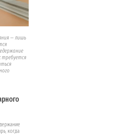
яния — лишь
тся
недержание
х требуется
аться
лного
арного
едержание
рь, когда