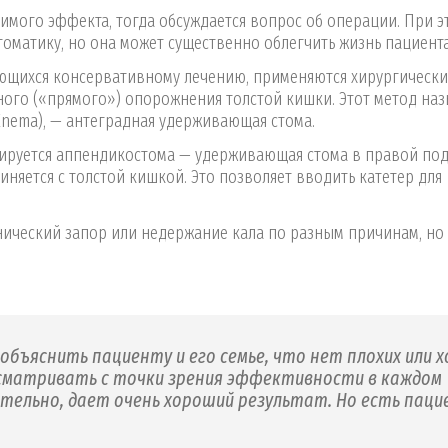
имого эффекта, тогда обсуждается вопрос об операции. При э
томатику, но она может существенно облегчить жизнь пациента
ающихся консервативному лечению, применяются хирургическ
ного («прямого») опорожнения толстой кишки. Этот метод наз
Enema), — антеградная удерживающая стома.
рмируется аппендикостома — удерживающая стома в правой п
иняется с толстой кишкой. Это позволяет вводить катетер для
онический запор или недержание кала по разным причинам, но
объяснить пациенту и его семье, что нет плохих или 
ссматривать с точки зрения эффективности в каждом
тельно, дает очень хороший результат. Но есть паци