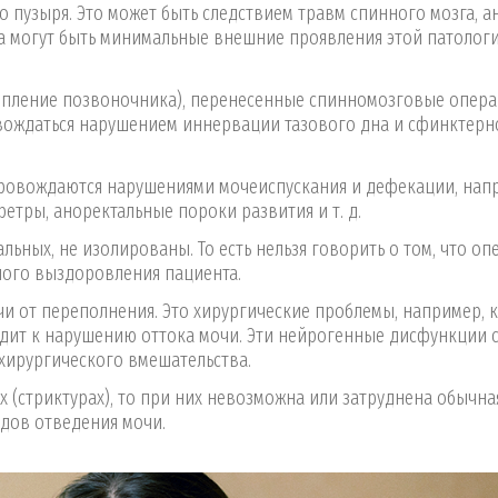
 пузыря. Это может быть следствием травм спинного мозга, 
а могут быть минимальные внешние проявления этой патологи
асщепление позвоночника), перенесенные спинномозговые опер
овождаться нарушением иннервации тазового дна и сфинктерно
опровождаются нарушениями мочеиспускания и дефекации, нап
етры, аноректальные пороки развития и т. д.
льных, не изолированы. То есть нельзя говорить о том, что оп
ного выздоровления пациента.
чи от переполнения. Это хирургические проблемы, например, 
дит к нарушению оттока мочи. Эти нейрогенные дисфункции 
хирургического вмешательства.
 (стриктурах), то при них невозможна или затруднена обычна
одов отведения мочи.