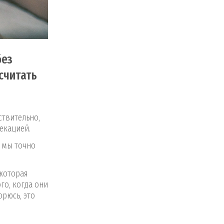
без
считать
ствительно,
екацией.
 мы точно
 которая
го, когда они
орюсь, это