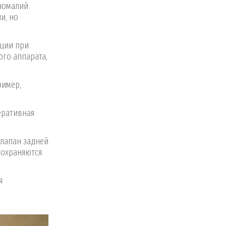
аномалий
и, но
ации при
го аппарата,
ример,
еративная
клапан задней
сохраняются
я