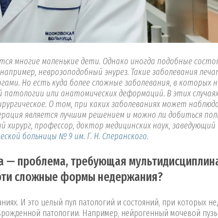
тся многие маленькие дети. Однако иногда подобные состо
 например, неврозоподобный энурез. Такие заболевания леча
ами. Но есть куда более сложные заболевания, в которых 
й патологии или анатомических деформаций. В этих случая
ирургическое. О том, при каких заболеваниях может наблюд
операция является лучшим решением и можно ли добиться по
ий хирург, профессор, доктор медицинских наук, заведующий
ской больницы № 9 им. Г. Н. Сперанского
.
ка — проблема, требующая мультидисциплин
 эти сложные формы недержания?
аниях. И это целый пул патологий и состояний, при которых н
 врожденной патологии. Например, нейрогенный мочевой пузы