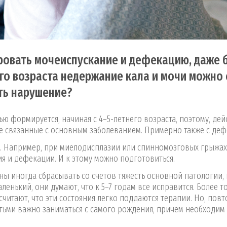
ровать мочеиспускание и дефекацию, даже 
ого возраста недержание кала и мочи можно 
ть нарушение?
ю формируется, начиная с 4–5-летнего возраста, поэтому, дей
е связанные с основным заболеванием. Примерно также с деф
е. Например, при миелодисплазии или спинномозговых грыжах
ия и дефекации. И к этому можно подготовиться.
ны иногда сбрасывать со счетов тяжесть основной патологии,
енький, они думают, что к 5–7 годам все исправится. Более то
читают, что эти состояния легко поддаются терапии. Но, повт
тьми важно заниматься с самого рождения, причем необходим