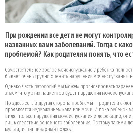
При рождении все дети не могут контроли
названных вами заболеваний. Тогда с как
проблемой? Как родителям понять, что ес
Самостоятельное зрелое мочеиспускание у ребенка полность
бывает очень трудно оценить нарушения мочеиспускания, н
Однако часть патологий мы можем прогнозировать заране
знаем, что у этих пациентов будут нарушения мочеиспускан
Но здесь есть и другая сторона проблемы — родители склон
проявляется недержанием кала или мочи. И пока ребенок мал
видят только нарушения мочеиспускания и дефекации, они с
лишь следствие основного заболевания. Поэтому такими де
мультидисциплинарный подход.