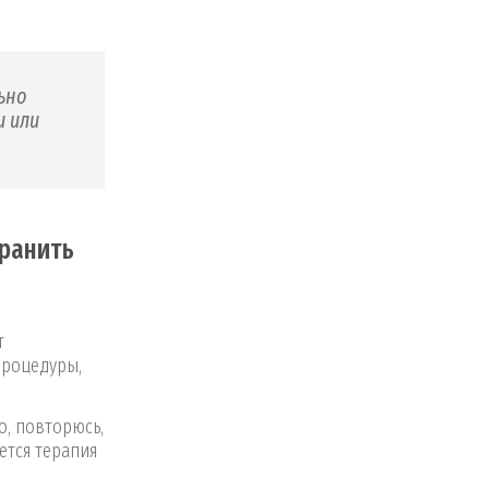
ьно
и или
транить
т
процедуры,
о, повторюсь,
ется терапия