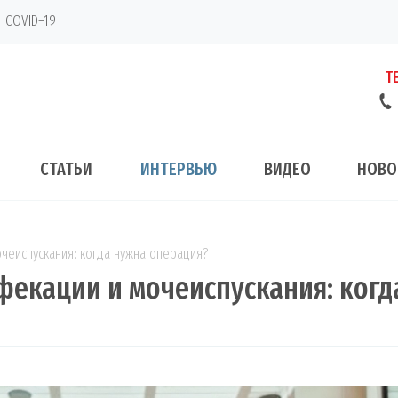
COVID–19
Т
СТАТЬИ
ИНТЕРВЬЮ
ВИДЕО
НОВО
еиспускания: когда нужна операция?
екации и мочеиспускания: когд