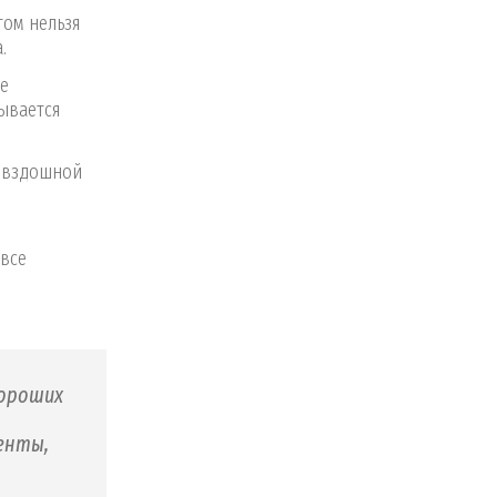
том нельзя
.
ие
ывается
одвздошной
 все
хороших
енты,