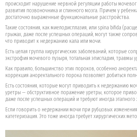
происходит нарушение нервной регуляции работы мочевого
развития позвоночника и спинного мозга. Причем у ребенк
достаточно выраженные функциональные расстройства.
Такие состояния, как миелодисплазия, или spina bifida (р
грыжах, даже после успешных операций, могут также сопр
что приводит к недержанию кала или мочи.
Есть целая группа хирургических заболеваний, которые с
экстрофия мочевого пузыря, тотальная эписпадия, травмы ур
Как правило, большинство этих пороков, особенно аноректа
коррекция аноректального порока позволяет добиться пол
Есть состояния, которые могут приводить к недержанию мо
уретры — обструктивное поражение уретры, которое приво
даже после успешных операций и требуют иногда этапного 
Если говорить о недержании мочи при рубцовых изменениях
катетеризация. Это тоже иногда требует хирургических мет